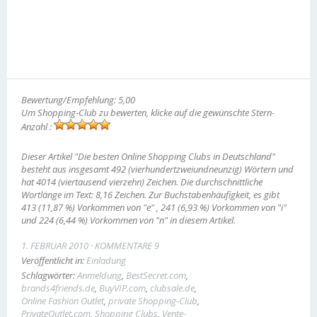
Bewertung/Empfehlung: 5,00
Um Shopping-Club zu bewerten, klicke auf die gewünschte Stern-
Anzahl :
Dieser Artikel "Die besten Online Shopping Clubs in Deutschland"
besteht aus insgesamt 492 (vierhundertzweiundneunzig) Wörtern und
hat 4014 (viertausend vierzehn) Zeichen. Die durchschnittliche
Wortlänge im Text: 8,16 Zeichen. Zur Buchstabenhäufigkeit, es gibt
413 (11,87 %) Vorkommen von "e" , 241 (6,93 %) Vorkommen von "i"
und 224 (6,44 %) Vorkommen von "n" in diesem Artikel.
1. FEBRUAR 2010
KOMMENTARE 9
Veröffentlicht in:
Einladung
Schlagwörter:
Anmeldung
,
BestSecret.com
,
brands4friends.de
,
BuyVIP.com
,
clubsale.de
,
Online Fashion Outlet
,
private Shopping-Club
,
PrivateOutlet.com
,
Shopping Clubs
,
Vente-