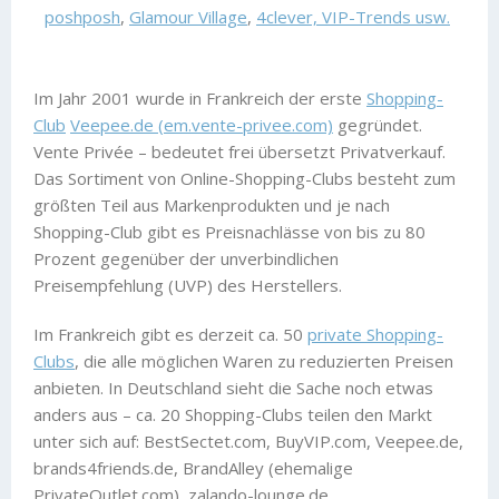
poshposh
,
Glamour Village
,
4clever, VIP-Trends usw.
Im Jahr 2001 wurde in Frankreich der erste
Shopping-
Club
Veepee.de (em.vente-privee.com)
gegründet.
Vente Privée – bedeutet frei übersetzt Privatverkauf.
Das Sortiment von Online-Shopping-Clubs besteht zum
größten Teil aus Markenprodukten und je nach
Shopping-Club gibt es Preisnachlässe von bis zu 80
Prozent gegenüber der unverbindlichen
Preisempfehlung (UVP) des Herstellers.
Im Frankreich gibt es derzeit ca. 50
private Shopping-
Clubs
, die alle möglichen Waren zu reduzierten Preisen
anbieten. In Deutschland sieht die Sache noch etwas
anders aus – ca. 20 Shopping-Clubs teilen den Markt
unter sich auf: BestSectet.com, BuyVIP.com, Veepee.de,
brands4friends.de, BrandAlley (ehemalige
PrivateOutlet.com), zalando-lounge.de,