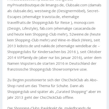
myPrivateBoutique.de limango.de, Clubsale.com (damals
als clubsale.de), westwing.de (Designermöbel), Secret-
Escapes (ehemalige travista.de, ehemalige
travelfruits.de Shoppingclub für Reise ), monoqi.com
(Design, Lifestyle), fab.com (ehemalige casacanda.de
und heute kein Shopping-Club mehr), 52weine.de (heute
kein Shopping-Club mehr) und Wine-in-Black (Wein), seit
2013 kidisto.de und nakiki.de (ehemalige windelbar.de –
Shoppingclubs für Kindersachen bis 2016 ), seit Oktober
2014 VIPfamily.de (aber nur bis Januar 2016), unter dem
Namen Vispsters.de starten 2016 in Deutschland der
französische Shoppingclub Showroomprive usw.
Zu Beginn positionierte sich der ChicChickClub als Abo-
Shop rund um das Thema für Schuhe. Dann als
Shoppingclub und später als „Curated Shopping“ aber im
Jahr 2013 geht der ChicChickClub offline.
Die Shopping-Clubs Pauldirekt.de, mykidbrands.de,