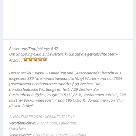
Bewertung/Empfehlung: 4,67
Um Shopping-Club zu bewerten, klicke auf die gewünschte Stern-
Anzahl :
Dieser Artikel "BuyVIP – Einladung und Gutscheincode" besteht aus
insgesamt 389 (dreihundertneunundachtzig) Wörtern und hat 2834
(zweitausend achthundertvierunddreißig) Zeichen. Die
durchschnittliche Wortlänge im Text: 7,29 Zeichen. Zur
Buchstabenhäufigkeit, es gibt 315 (12,86 %) Vorkommen von "e" , 228
(9,31 %) Vorkommen von "n" und 195 (7,96 %) Vorkommen von "i" in
diesem Artikel.
2. NOVEMBER 2020
KOMMENTARE 13
Veröffentlicht in:
BuyVIP.com
,
Einladung
,
Gutschein
Schlagwörter:
BrandsToGo
,
BuyVIP-Einladung
,