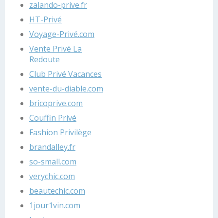
zalando-prive.fr
HT-Privé
Voyage-Privé.com
Vente Privé La
Redoute
Club Privé Vacances
vente-du-diable.com
bricoprive.com
Couffin Privé
Fashion Privilège
brandalley.fr
so-small.com
verychic.com
beautechic.com
1jour1vin.com