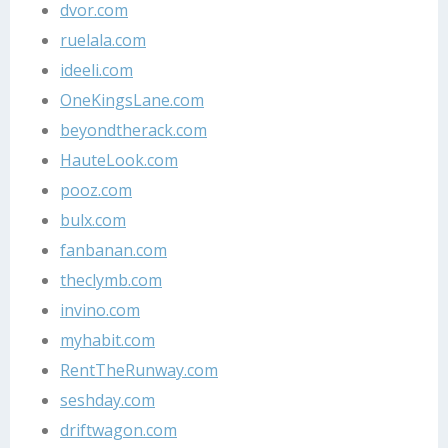
dvor.com
ruelala.com
ideeli.com
OneKingsLane.com
beyondtherack.com
HauteLook.com
pooz.com
bulx.com
fanbanan.com
theclymb.com
invino.com
myhabit.com
RentTheRunway.com
seshday.com
driftwagon.com