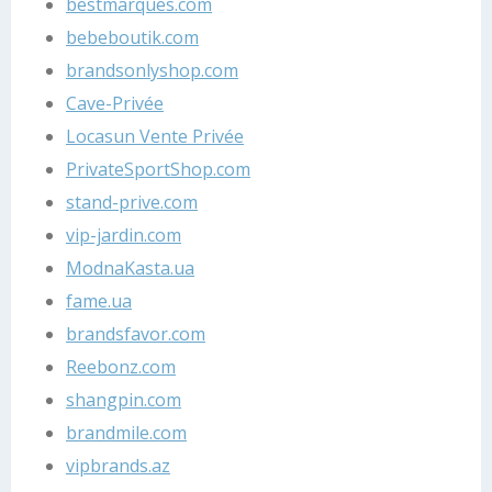
bestmarques.com
bebeboutik.com
brandsonlyshop.com
Cave-Privée
Locasun Vente Privée
PrivateSportShop.com
stand-prive.com
vip-jardin.com
ModnaKasta.ua
fame.ua
brandsfavor.com
Reebonz.com
shangpin.com
brandmile.com
vipbrands.az