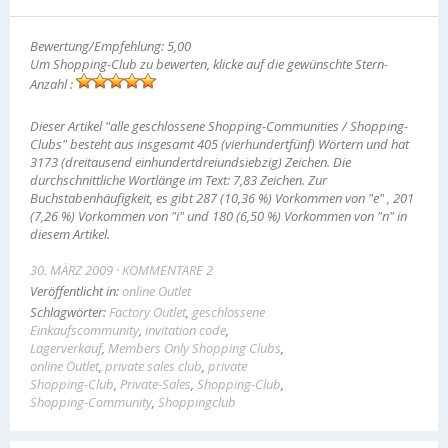
Bewertung/Empfehlung: 5,00
Um Shopping-Club zu bewerten, klicke auf die gewünschte Stern-
Anzahl :
Dieser Artikel "alle geschlossene Shopping-Communities / Shopping-
Clubs" besteht aus insgesamt 405 (vierhundertfünf) Wörtern und hat
3173 (dreitausend einhundertdreiundsiebzig) Zeichen. Die
durchschnittliche Wortlänge im Text: 7,83 Zeichen. Zur
Buchstabenhäufigkeit, es gibt 287 (10,36 %) Vorkommen von "e" , 201
(7,26 %) Vorkommen von "i" und 180 (6,50 %) Vorkommen von "n" in
diesem Artikel.
30. MÄRZ 2009
KOMMENTARE 2
Veröffentlicht in:
online Outlet
Schlagwörter:
Factory Outlet
,
geschlossene
Einkaufscommunity
,
invitation code
,
Lagerverkauf
,
Members Only Shopping Clubs
,
online Outlet
,
private sales club
,
private
Shopping-Club
,
Private-Sales
,
Shopping-Club
,
Shopping-Community
,
Shoppingclub