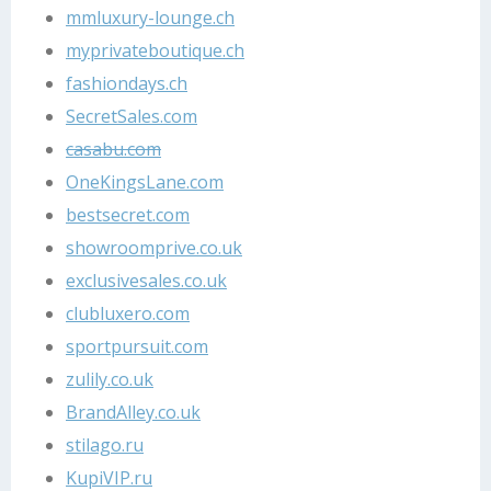
mmluxury-lounge.ch
myprivateboutique.ch
fashiondays.ch
SecretSales.com
casabu.com
OneKingsLane.com
bestsecret.com
showroomprive.co.uk
exclusivesales.co.uk
clubluxero.com
sportpursuit.com
zulily.co.uk
BrandAlley.co.uk
stilago.ru
KupiVIP.ru