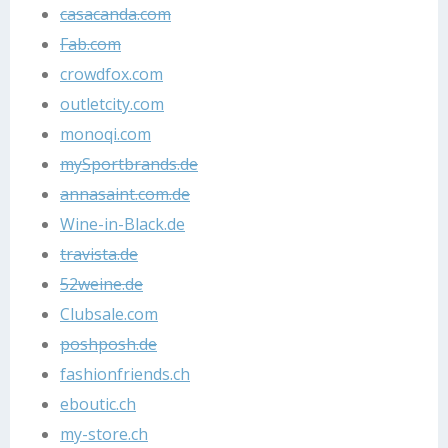
casacanda.com
Fab.com
crowdfox.com
outletcity.com
monoqi.com
mySportbrands.de
annasaint.com.de
Wine-in-Black.de
travista.de
52weine.de
Clubsale.com
poshposh.de
fashionfriends.ch
eboutic.ch
my-store.ch