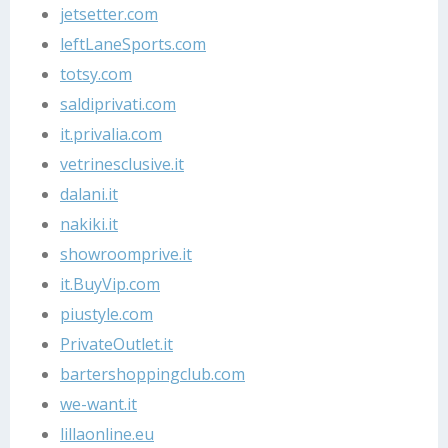
jetsetter.com
leftLaneSports.com
totsy.com
saldiprivati.com
it.privalia.com
vetrinesclusive.it
dalani.it
nakiki.it
showroomprive.it
it.BuyVip.com
piustyle.com
PrivateOutlet.it
bartershoppingclub.com
we-want.it
lillaonline.eu