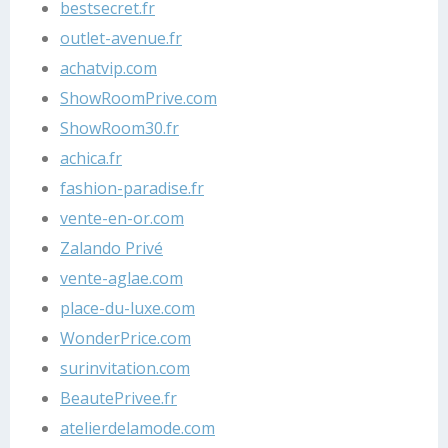
bestsecret.fr
outlet-avenue.fr
achatvip.com
ShowRoomPrive.com
ShowRoom30.fr
achica.fr
fashion-paradise.fr
vente-en-or.com
Zalando Privé
vente-aglae.com
place-du-luxe.com
WonderPrice.com
surinvitation.com
BeautePrivee.fr
atelierdelamode.com