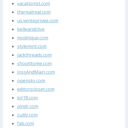
vacationist.com
therealreal.com
us.venteprivee.com
belleandclive
modnique.com
stylemint.com
jackthreads.com
shopittome.com
JossAndMain.com
opensky.com
editorscloset.com
lot18.com
plndr.com
zulily.com
fab.com