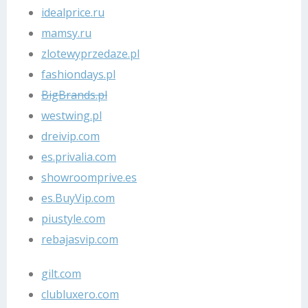
idealprice.ru
mamsy.ru
zlotewyprzedaze.pl
fashiondays.pl
BigBrands.pl
westwing.pl
dreivip.com
es.privalia.com
showroomprive.es
es.BuyVip.com
piustyle.com
rebajasvip.com
gilt.com
clubluxero.com