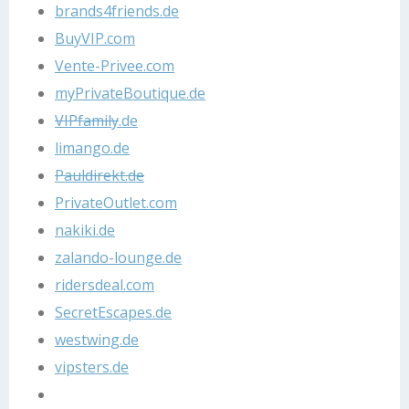
brands4friends.de
BuyVIP.com
Vente-Privee.com
myPrivateBoutique.de
VIPfamily
.de
limango.de
Pauldirekt.de
PrivateOutlet.com
nakiki.de
zalando-lounge.de
ridersdeal.com
SecretEscapes.de
westwing.de
vipsters.de