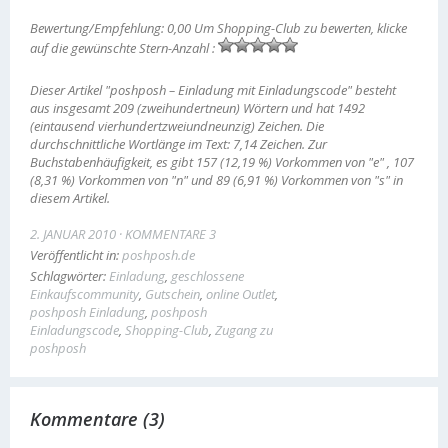
Bewertung/Empfehlung: 0,00 Um Shopping-Club zu bewerten, klicke
auf die gewünschte Stern-Anzahl :
Dieser Artikel "poshposh – Einladung mit Einladungscode" besteht
aus insgesamt 209 (zweihundertneun) Wörtern und hat 1492
(eintausend vierhundertzweiundneunzig) Zeichen. Die
durchschnittliche Wortlänge im Text: 7,14 Zeichen. Zur
Buchstabenhäufigkeit, es gibt 157 (12,19 %) Vorkommen von "e" , 107
(8,31 %) Vorkommen von "n" und 89 (6,91 %) Vorkommen von "s" in
diesem Artikel.
2. JANUAR 2010
KOMMENTARE 3
Veröffentlicht in:
poshposh.de
Schlagwörter:
Einladung
,
geschlossene
Einkaufscommunity
,
Gutschein
,
online Outlet
,
poshposh Einladung
,
poshposh
Einladungscode
,
Shopping-Club
,
Zugang zu
poshposh
Kommentare (3)