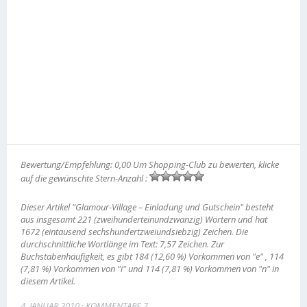
Bewertung/Empfehlung: 0,00 Um Shopping-Club zu bewerten, klicke
auf die gewünschte Stern-Anzahl :
Dieser Artikel "Glamour-Village – Einladung und Gutschein" besteht
aus insgesamt 221 (zweihunderteinundzwanzig) Wörtern und hat
1672 (eintausend sechshundertzweiundsiebzig) Zeichen. Die
durchschnittliche Wortlänge im Text: 7,57 Zeichen. Zur
Buchstabenhäufigkeit, es gibt 184 (12,60 %) Vorkommen von "e" , 114
(7,81 %) Vorkommen von "i" und 114 (7,81 %) Vorkommen von "n" in
diesem Artikel.
4. JANUAR 2010
KOMMENTARE 7