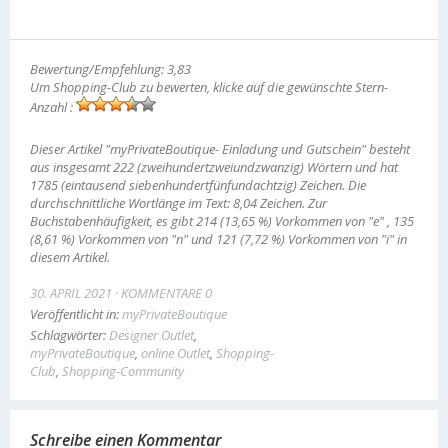
Bewertung/Empfehlung: 3,83
Um Shopping-Club zu bewerten, klicke auf die gewünschte Stern-
Anzahl :
Dieser Artikel "myPrivateBoutique- Einladung und Gutschein" besteht
aus insgesamt 222 (zweihundertzweiundzwanzig) Wörtern und hat
1785 (eintausend siebenhundertfünfundachtzig) Zeichen. Die
durchschnittliche Wortlänge im Text: 8,04 Zeichen. Zur
Buchstabenhäufigkeit, es gibt 214 (13,65 %) Vorkommen von "e" , 135
(8,61 %) Vorkommen von "n" und 121 (7,72 %) Vorkommen von "i" in
diesem Artikel.
30. APRIL 2021
KOMMENTARE 0
Veröffentlicht in:
myPrivateBoutique
Schlagwörter:
Designer Outlet
,
myPrivateBoutique
,
online Outlet
,
Shopping-
Club
,
Shopping-Community
Schreibe einen Kommentar