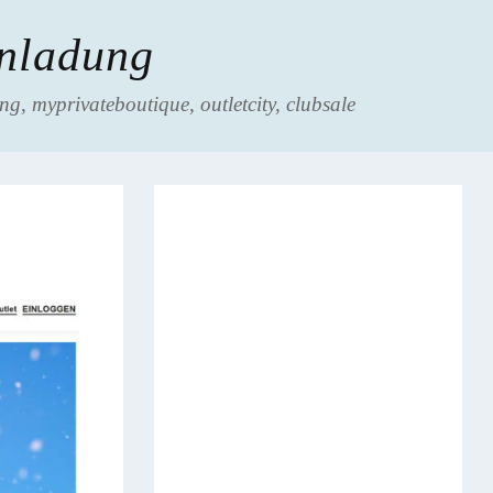
inladung
g, myprivateboutique, outletcity, clubsale