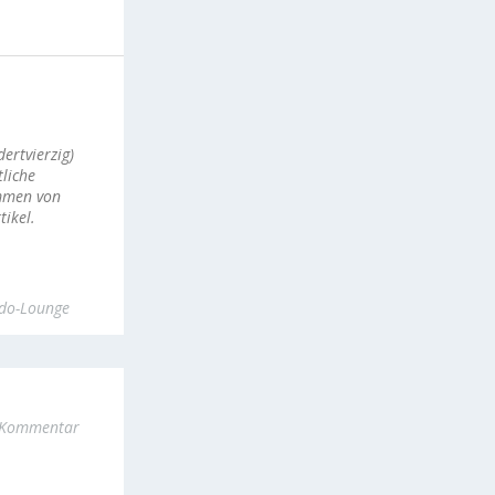
ertvierzig)
liche
ommen von
ikel.
do-Lounge
n Kommentar