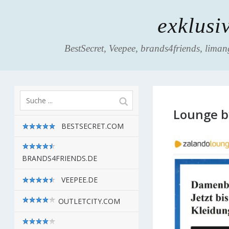
exklusi
BestSecret, Veepee, brands4friends, liman
Lounge b
BESTSECRET.COM
BRANDS4FRIENDS.DE
VEEPEE.DE
OUTLETCITY.COM