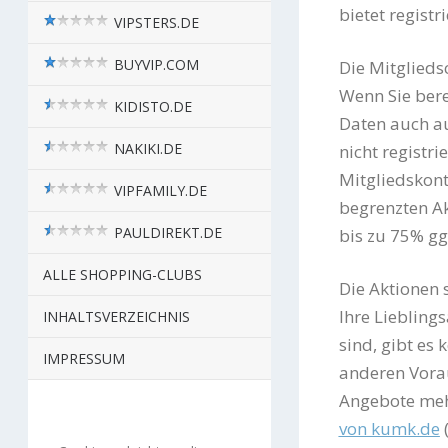
bietet regist
VIPSTERS.DE
BUYVIP.COM
Die Mitgliedsc
Wenn Sie bere
KIDISTO.DE
Daten auch a
NAKIKI.DE
nicht registri
Mitgliedskonto
VIPFAMILY.DE
begrenzten Ak
PAULDIREKT.DE
bis zu 75% gg
ALLE SHOPPING-CLUBS
Die Aktionen s
Ihre Liebling
INHALTSVERZEICHNIS
sind, gibt es
IMPRESSUM
anderen Vorau
Angebote meh
von kumk.de
(