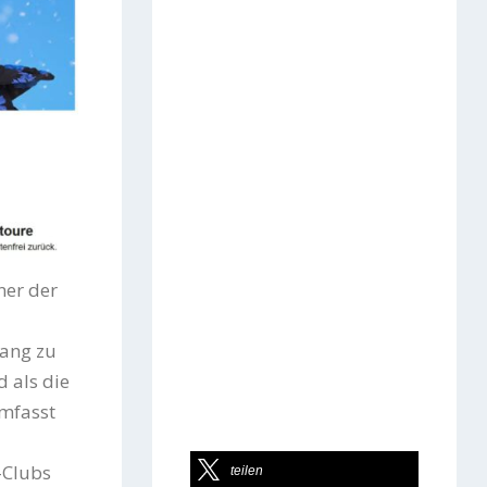
ner der
gang zu
 als die
umfasst
-Clubs
teilen