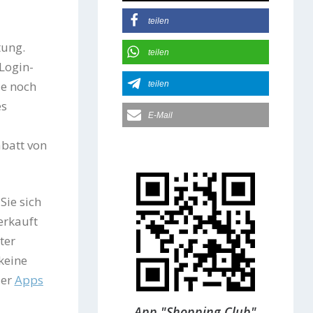
teilen
tung.
teilen
Login-
ie noch
teilen
es
E-Mail
abatt von
Sie sich
erkauft
ter
keine
der
Apps
App "Shopping Club"