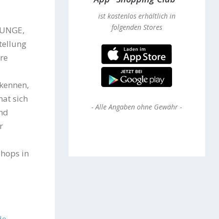
ist kostenlos erhältlich in
folgenden Stores
OUNGE,
tellung
re
kennen,
at sich
-
Alle Angaben ohne Gewähr
-
nd
r
hops in
de