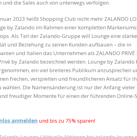
 und die Sales auch von unterwegs verfolgen.
anuar 2023 heißt Shopping Club nicht mehr ZALANDO L
ge by Zalando im Rahmen einer kompletten Markenums
ops. Als Teil der Zalando-Gruppe will Lounge eine stärke
ät und Beziehung zu seinen Kunden aufbauen – die in
Spanien und Italien das Unternehmen als ZALANDO PRIVÉ 
Privé by Zalando bezeichnet werden. Lounge by Zalando h
genommen, ein viel breiteres Publikum anzusprechen u
inen frechen, verspielten und freundlicheren Ansatz für ih
zu wählen. Die Namensänderung ist nur der Anfang vieler
und freudiger Momente für einen der führenden Online-S
enlos anmelden
und bis zu 75% sparen!
 Zalando-Lounge / Aktuelle Aktionen bei zalando-lounge.