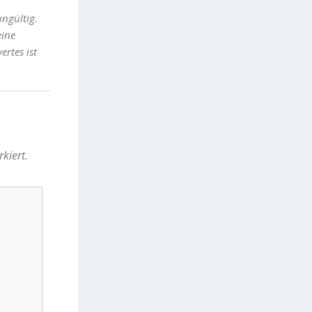
ungültig.
eine
rtes ist
kiert.