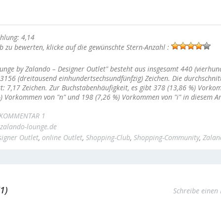
hlung: 4,14
 zu bewerten, klicke auf die gewünschte Stern-Anzahl :
ounge by Zalando – Designer Outlet" besteht aus insgesamt 440 (vierhund
3156 (dreitausend einhundertsechsundfünfzig) Zeichen. Die durchschnitt
t: 7,17 Zeichen. Zur Buchstabenhäufigkeit, es gibt 378 (13,86 %) Vork
 %) Vorkommen von "n" und 198 (7,26 %) Vorkommen von "i" in diesem Art
KOMMENTAR 1
zalando-lounge.de
signer Outlet
,
online Outlet
,
Shopping-Club
,
Shopping-Community
,
Zalan
1)
Schreibe eine