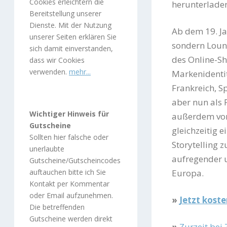
Cookies erleichtern die
herunterladen
Bereitstellung unserer
Dienste. Mit der Nutzung
Ab dem 19. J
unserer Seiten erklären Sie
sondern Loun
sich damit einverstanden,
des Online-Sh
dass wir Cookies
verwenden.
mehr...
Markenidentit
Frankreich, 
aber nun als 
Wichtiger Hinweis für
außerdem vor
Gutscheine
gleichzeitig e
Sollten hier falsche oder
Storytelling 
unerlaubte
aufregender 
Gutscheine/Gutscheincodes
Europa.
auftauchen bitte ich Sie
Kontakt per Kommentar
oder Email aufzunehmen.
»
Jetzt kost
Die betreffenden
Gutscheine werden direkt
»
Zurzeit bei