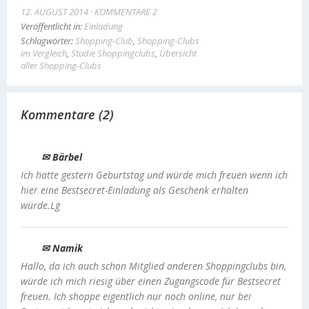
12. AUGUST 2014
KOMMENTARE 2
Veröffentlicht in:
Einladung
Schlagwörter:
Shopping-Club
,
Shopping-Clubs
im Vergleich
,
Studie Shoppingclubs
,
Übersicht
aller Shopping-Clubs
Kommentare (2)
✉ Bärbel
Ich hatte gestern Geburtstag und würde mich freuen wenn ich
hier eine Bestsecret-Einladung als Geschenk erhalten
würde.Lg
✉ Namik
Hallo, da ich auch schon Mitglied anderen Shoppingclubs bin,
würde ich mich riesig über einen Zugangscode für Bestsecret
freuen. Ich shoppe eigentlich nur noch online, nur bei