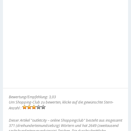
Bewertung/Empfehlung: 3,03
Um Shopping-Club zu bewerten, klicke auf die gewünschte Stern-
Anzahl :
Dieser Artikel "outletcity – online Shoppingclub" besteht aus insgesamt
371 (dreihunderteinundsiebzig) Wörtern und hat 2649 (zweitausend
sechshundertneunundvierzig) Zeichen. Die durchschnittliche