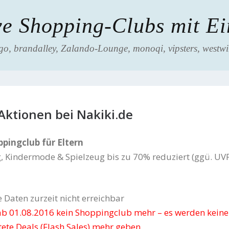
ve Shopping-Clubs mit E
go, brandalley, Zalando-Lounge, monoqi, vipsters, westwin
Aktionen bei Nakiki.de
ppingclub für Eltern
 Kindermode & Spielzeug bis zu 70% reduziert (ggü. UV
e Daten zurzeit nicht erreichbar
 ab 01.08.2016 kein Shoppingclub mehr – es werden keine
stete Deals (Flash Sales) mehr geben