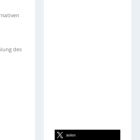
rnativen
hlung des
teilen