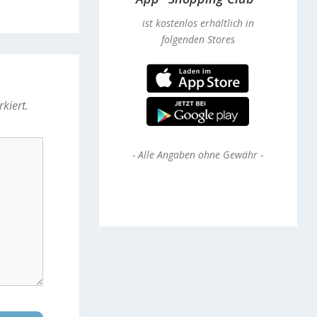
ist kostenlos erhältlich in
folgenden Stores
kiert.
-
Alle Angaben ohne Gewähr
-