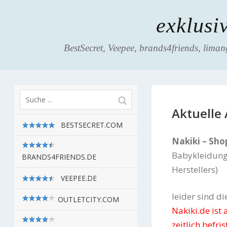
exklusi
BestSecret, Veepee, brands4friends, liman
Aktuelle 
BESTSECRET.COM
Nakiki – Sho
Babykleidung,
BRANDS4FRIENDS.DE
Herstellers)
VEEPEE.DE
leider sind di
OUTLETCITY.COM
Nakiki.de ist
zeitlich befri