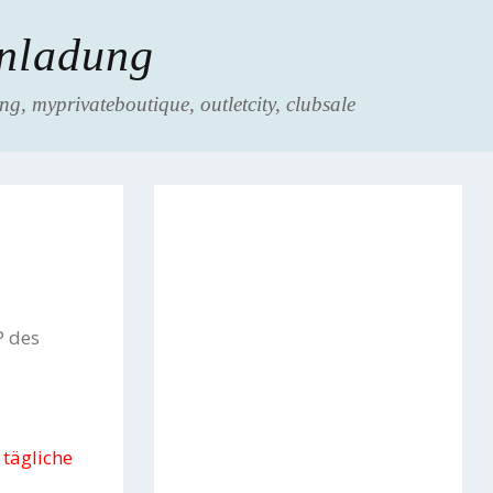
inladung
g, myprivateboutique, outletcity, clubsale
P des
 tägliche