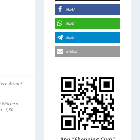
teilen
teilen
teilen
E-Mail
tern-Anzahl
g) Wörtern
t: 7,30
App "Shopping Club"