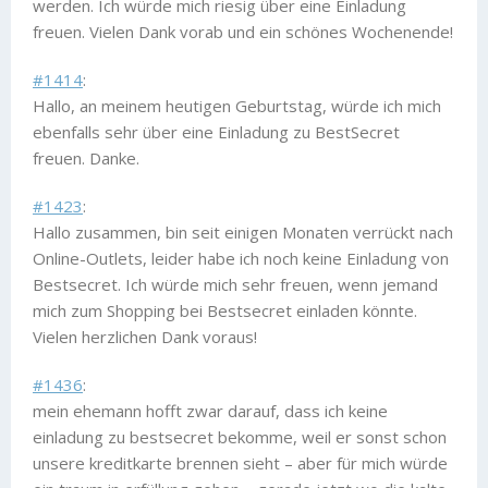
werden. Ich würde mich riesig über eine Einladung
freuen. Vielen Dank vorab und ein schönes Wochenende!
#1414
:
Hallo, an meinem heutigen Geburtstag, würde ich mich
ebenfalls sehr über eine Einladung zu BestSecret
freuen. Danke.
#1423
:
Hallo zusammen, bin seit einigen Monaten verrückt nach
Online-Outlets, leider habe ich noch keine Einladung von
Bestsecret. Ich würde mich sehr freuen, wenn jemand
mich zum Shopping bei Bestsecret einladen könnte.
Vielen herzlichen Dank voraus!
#1436
:
mein ehemann hofft zwar darauf, dass ich keine
einladung zu bestsecret bekomme, weil er sonst schon
unsere kreditkarte brennen sieht – aber für mich würde