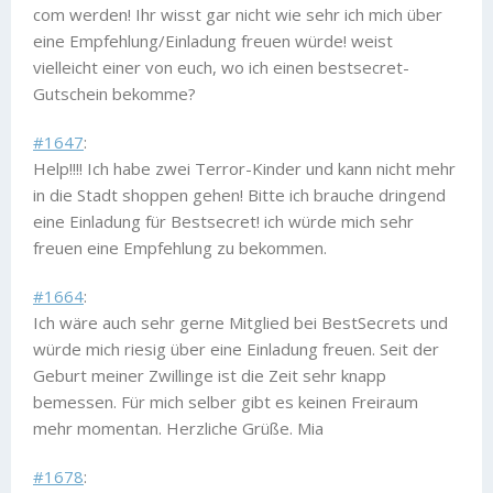
com werden! Ihr wisst gar nicht wie sehr ich mich über
eine Empfehlung/Einladung freuen würde! weist
vielleicht einer von euch, wo ich einen bestsecret-
Gutschein bekomme?
#1647
:
Help!!!! Ich habe zwei Terror-Kinder und kann nicht mehr
in die Stadt shoppen gehen! Bitte ich brauche dringend
eine Einladung für Bestsecret! ich würde mich sehr
freuen eine Empfehlung zu bekommen.
#1664
:
Ich wäre auch sehr gerne Mitglied bei BestSecrets und
würde mich riesig über eine Einladung freuen. Seit der
Geburt meiner Zwillinge ist die Zeit sehr knapp
bemessen. Für mich selber gibt es keinen Freiraum
mehr momentan. Herzliche Grüße. Mia
#1678
: