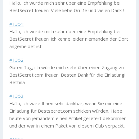
Hallo, ich würde mich sehr über eine Empfehlung bei
BestSecret freuen! Viele liebe Grüße und vielen Dank !
#1351
:
Hallo, ich würde mich sehr über eine Empfehlung bei
BestSecret freuen! ich kenne leider niemanden der Dort
angemeldet ist.
#1352
:
Guten Tag, ich würde mich sehr über einen Zugang zu
BestSecret.com freuen. Besten Dank für die Einladung!
Bettina
#1353
:
Hallo, ich wäre Ihnen sehr dankbar, wenn Sie mir eine
Einladung für Bestsecret.com schicken würden. Habe
heute von jemandem einen Artikel geliefert bekommen
und der war in einem Paket von diesem Club verpackt.