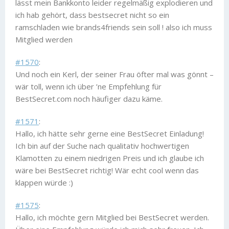
lässt mein Bankkonto leider regelmäßig explodieren und
ich hab gehört, dass bestsecret nicht so ein
ramschladen wie brands4friends sein soll ! also ich muss
Mitglied werden
#1570
:
Und noch ein Kerl, der seiner Frau öfter mal was gönnt –
wär toll, wenn ich über ’ne Empfehlung für
BestSecret.com noch häufiger dazu käme.
#1571
:
Hallo, ich hätte sehr gerne eine BestSecret Einladung!
Ich bin auf der Suche nach qualitativ hochwertigen
Klamotten zu einem niedrigen Preis und ich glaube ich
wäre bei BestSecret richtig! Wär echt cool wenn das
klappen würde :)
#1575
:
Hallo, ich möchte gern Mitglied bei BestSecret werden.