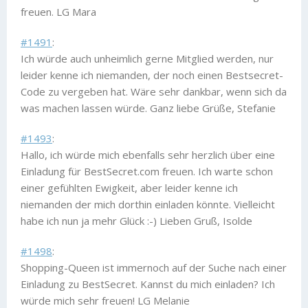
freuen. LG Mara
#1491
:
Ich würde auch unheimlich gerne Mitglied werden, nur
leider kenne ich niemanden, der noch einen Bestsecret-
Code zu vergeben hat. Wäre sehr dankbar, wenn sich da
was machen lassen würde. Ganz liebe Grüße, Stefanie
#1493
:
Hallo, ich würde mich ebenfalls sehr herzlich über eine
Einladung für BestSecret.com freuen. Ich warte schon
einer gefühlten Ewigkeit, aber leider kenne ich
niemanden der mich dorthin einladen könnte. Vielleicht
habe ich nun ja mehr Glück :-) Lieben Gruß, Isolde
#1498
:
Shopping-Queen ist immernoch auf der Suche nach einer
Einladung zu BestSecret. Kannst du mich einladen? Ich
würde mich sehr freuen! LG Melanie