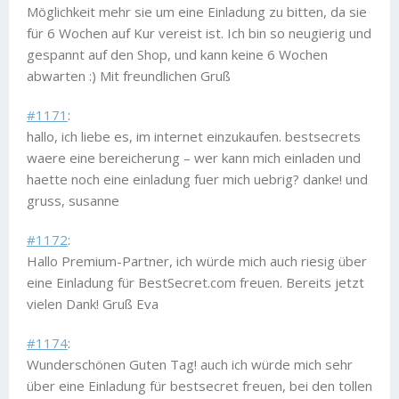
Möglichkeit mehr sie um eine Einladung zu bitten, da sie
für 6 Wochen auf Kur vereist ist. Ich bin so neugierig und
gespannt auf den Shop, und kann keine 6 Wochen
abwarten :) Mit freundlichen Gruß
#1171
:
hallo, ich liebe es, im internet einzukaufen. bestsecrets
waere eine bereicherung – wer kann mich einladen und
haette noch eine einladung fuer mich uebrig? danke! und
gruss, susanne
#1172
:
Hallo Premium-Partner, ich würde mich auch riesig über
eine Einladung für BestSecret.com freuen. Bereits jetzt
vielen Dank! Gruß Eva
#1174
:
Wunderschönen Guten Tag! auch ich würde mich sehr
über eine Einladung für bestsecret freuen, bei den tollen