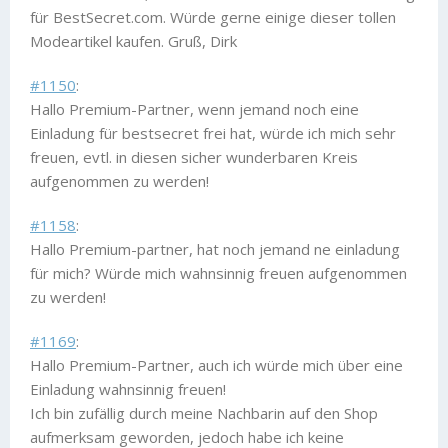
für BestSecret.com. Würde gerne einige dieser tollen
Modeartikel kaufen. Gruß, Dirk
#1150
:
Hallo Premium-Partner, wenn jemand noch eine
Einladung für bestsecret frei hat, würde ich mich sehr
freuen, evtl. in diesen sicher wunderbaren Kreis
aufgenommen zu werden!
#1158
:
Hallo Premium-partner, hat noch jemand ne einladung
für mich? Würde mich wahnsinnig freuen aufgenommen
zu werden!
#1169
:
Hallo Premium-Partner, auch ich würde mich über eine
Einladung wahnsinnig freuen!
Ich bin zufällig durch meine Nachbarin auf den Shop
aufmerksam geworden, jedoch habe ich keine