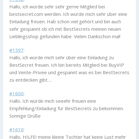
Hallo, ich würde sehr sehr gerne Mitglied bei
bestsecret.com werden. Ich würde mich sehr über eine
Einladung freuen. Hab schon viel gehört und bin auch
sehr gespannt ob ich mit BestSecrets meinen neuen
Lieblingsshop gefunden habe. Vielen Dankschon mal!
#1597
:
Hallo, ich würde mich sehr über eine Einladung zu
BestSecret freuen. Ich bin bereits Mitglied bei BuyVIP
und Vente-Privee und gespannt was es bei BestSecrets
zu entdecken gibt….
#1600
:
Hallo. Ich würde mich seeehr freuen eine
Empfehlung/Einladung für BestSecrets zu bekommen.
Sonnige Grüße
#1610
:
Hallo, HILFE! meine kleine Tochter hat keine Lust mehr