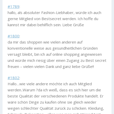
#1789
:
hallo, als absoluter Fashion-Liebhaber, würde ich auch
gerne Mitglied von Bestsecret werden. Ich hoffe du
kannst mir dabei behilflich sein. Liebe Grüße
#1800
:
da mir das shoppen wie vielen anderen auf
konventionelle weise aus gesundheitlichen Gründen
versagt bleibt, bin ich auf online shopping angewiesen
und würde mich riesig über einen Zugang zu Best secret
freuen – vielen vielen Dank und ganz liebe Grüße!!
#1802
:
Hallo…wie viele andere möchte ich auch Mitglied
werden..Warum ?da ich weiß, dass es sich hier um die
beste Qualität der verschiedenen Produkte handelt. Er
wäre schön Dinge zu kaufen ohne sie gleich wieder
wegen schlechter Qualität zurück zu schicken. Kleidung,