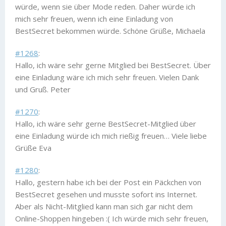
würde, wenn sie über Mode reden. Daher würde ich
mich sehr freuen, wenn ich eine Einladung von
BestSecret bekommen würde. Schöne Grüße, Michaela
#1268
:
Hallo, ich wäre sehr gerne Mitglied bei BestSecret. Über
eine Einladung wäre ich mich sehr freuen. Vielen Dank
und Gruß. Peter
#1270
:
Hallo, ich wäre sehr gerne BestSecret-Mitglied über
eine Einladung würde ich mich rießig freuen… Viele liebe
Grüße Eva
#1280
:
Hallo, gestern habe ich bei der Post ein Päckchen von
BestSecret gesehen und musste sofort ins Internet.
Aber als Nicht-Mitglied kann man sich gar nicht dem
Online-Shoppen hingeben :( Ich würde mich sehr freuen,