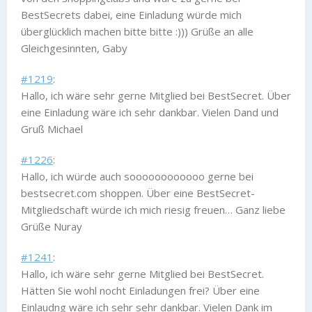
BestSecrets dabei, eine Einladung würde mich
überglücklich machen bitte bitte :))) Grüße an alle
Gleichgesinnten, Gaby
#1219
:
Hallo, ich wäre sehr gerne Mitglied bei BestSecret. Über
eine Einladung wäre ich sehr dankbar. Vielen Dand und
Gruß Michael
#1226
:
Hallo, ich würde auch soooooooooooo gerne bei
bestsecret.com shoppen. Über eine BestSecret-
Mitgliedschaft würde ich mich riesig freuen… Ganz liebe
Grüße Nuray
#1241
:
Hallo, ich wäre sehr gerne Mitglied bei BestSecret.
Hätten Sie wohl nocht Einladungen frei? Über eine
Einlaudng wäre ich sehr sehr dankbar. Vielen Dank im