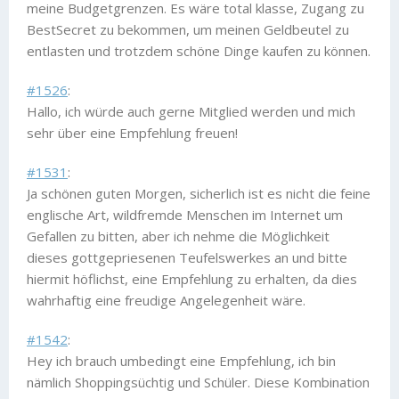
meine Budgetgrenzen. Es wäre total klasse, Zugang zu
BestSecret zu bekommen, um meinen Geldbeutel zu
entlasten und trotzdem schöne Dinge kaufen zu können.
#1526
:
Hallo, ich würde auch gerne Mitglied werden und mich
sehr über eine Empfehlung freuen!
#1531
:
Ja schönen guten Morgen, sicherlich ist es nicht die feine
englische Art, wildfremde Menschen im Internet um
Gefallen zu bitten, aber ich nehme die Möglichkeit
dieses gottgepriesenen Teufelswerkes an und bitte
hiermit höflichst, eine Empfehlung zu erhalten, da dies
wahrhaftig eine freudige Angelegenheit wäre.
#1542
:
Hey ich brauch umbedingt eine Empfehlung, ich bin
nämlich Shoppingsüchtig und Schüler. Diese Kombination