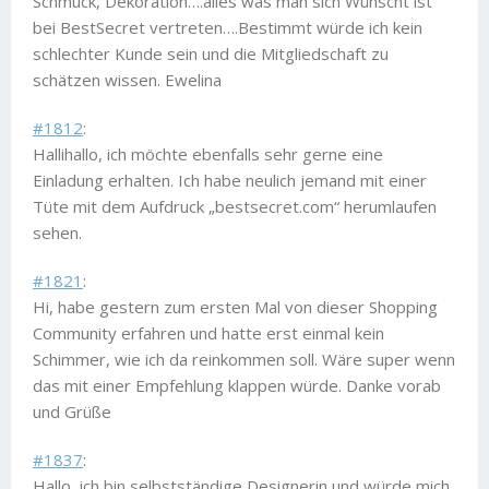
Schmuck, Dekoration….alles was man sich Wünscht ist
bei BestSecret vertreten….Bestimmt würde ich kein
schlechter Kunde sein und die Mitgliedschaft zu
schätzen wissen. Ewelina
#1812
:
Hallihallo, ich möchte ebenfalls sehr gerne eine
Einladung erhalten. Ich habe neulich jemand mit einer
Tüte mit dem Aufdruck „bestsecret.com“ herumlaufen
sehen.
#1821
:
Hi, habe gestern zum ersten Mal von dieser Shopping
Community erfahren und hatte erst einmal kein
Schimmer, wie ich da reinkommen soll. Wäre super wenn
das mit einer Empfehlung klappen würde. Danke vorab
und Grüße
#1837
:
Hallo, ich bin selbstständige Designerin und würde mich