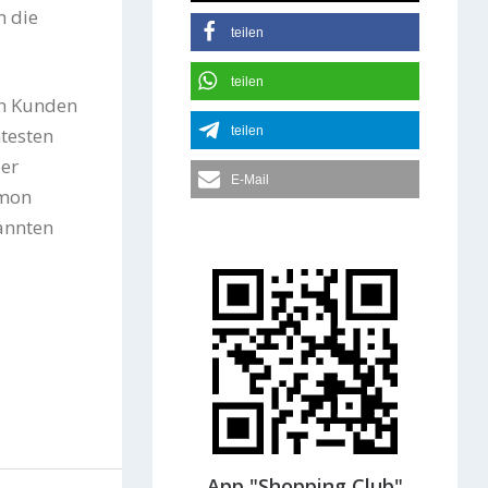
m die
teilen
teilen
en Kunden
ntesten
teilen
der
E-Mail
imon
annten
App "Shopping Club"