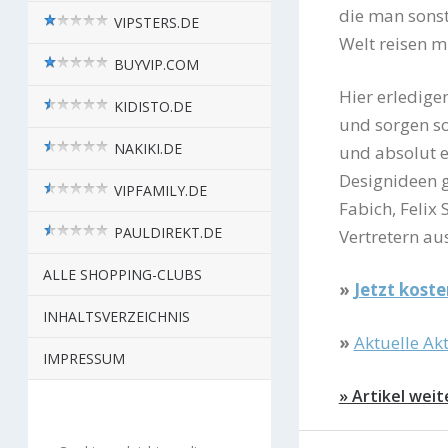
die man sonst
VIPSTERS.DE
Welt reisen m
BUYVIP.COM
Hier erledige
KIDISTO.DE
und sorgen so
NAKIKI.DE
und absolut e
Designideen g
VIPFAMILY.DE
Fabich, Felix
PAULDIREKT.DE
Vertretern au
ALLE SHOPPING-CLUBS
»
Jetzt kost
INHALTSVERZEICHNIS
»
Aktuelle Ak
IMPRESSUM
» Artikel weit