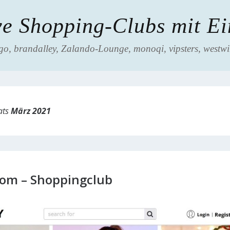
ve Shopping-Clubs mit E
go, brandalley, Zalando-Lounge, monoqi, vipsters, westwin
ats
März 2021
om – Shoppingclub