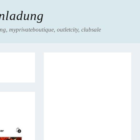
inladung
g, myprivateboutique, outletcity, clubsale